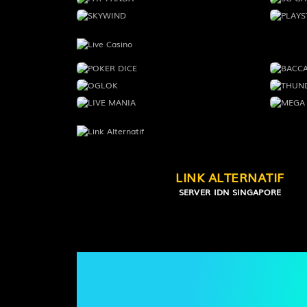
W
Tottenham Hotspur
0.00
HDP
0.00
-1.28
Odds
1.11
PLAY
Racing S... vs Villarre...
i
16/08 22:00PM
H
Racing Santander
W
Villarreal
LINK ALTERNATIF
0.50
HDP
-0.50
-1.31
Odds
-1.13
SERVER IDN SINGAPORE
PLAY
Parma Ca... vs Cagliari
i
23/08 01:45AM
VEGAS4D SITUS 
H
Parma Calcio
TERPERCAYA
W
Cagliari