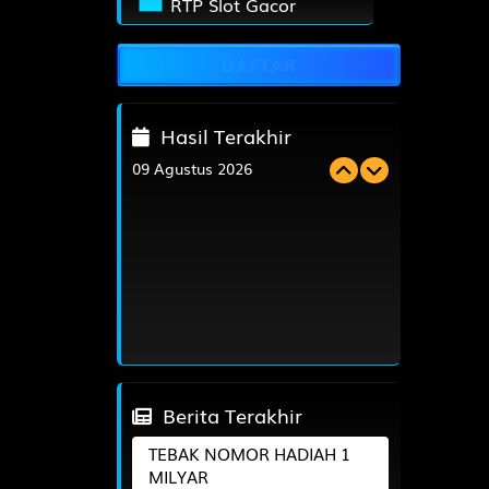
RTP Slot Gacor
Celta Vi... vs Osasuna
i
16/08 22:00PM
DAFTAR
H
Celta Vigo
Hasil Terakhir
W
Osasuna
09 Agustus 2026
-0.50
HDP
0.50
1.06
Odds
-1.21
5D MARYLAND
9
7
4
0
3
PLAY
5D PENNSYLVANIA
9
7
4
5
5
Paris Sa... vs Aston Vi...
i
13/08 02:00AM
5D WASHINGTON DC
8
3
8
5
9
H
Paris Saint Germain
5D CAMBODIA
4
4
8
4
7
W
Aston Villa
-0.75
HDP
0.75
-1.11
Odds
-1.02
Berita Terakhir
PLAY
TEBAK NOMOR HADIAH 1
MILYAR
Bayern M... vs VfB Stut...