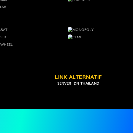
LINK ALTERNATIF
SERVER IDN THAILAND
TOGEL ONLINE & SLOT