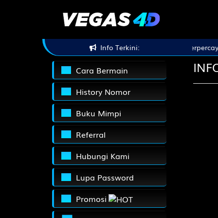
PLAY
Hull Cit... vs Manchest...
i
22/08 19:30PM
elamat datang di Vegas4D - Situs online gaming terpercaya di In
Info Terkini:
H
Hull City
INF
Cara Bermain
W
Manchester United
History Nomor
1.25
HDP
-1.25
-1.12
Odds
-1.01
-
Buku Mimpi
PLAY
Referral
Sevilla vs Rayo Val...
i
16/08 22:00PM
Hubungi Kami
H
Sevilla
Lupa Password
W
Rayo Vallecano
-0.25
HDP
0.25
1.07
Odds
-1.05
Promosi
PLAY