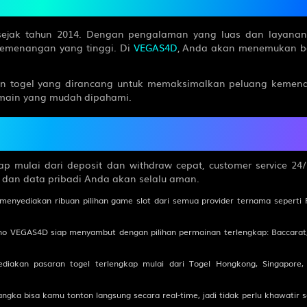
sejak tahun 2014. Dengan pengalaman yang luas dan layanan 
emenangan yang tinggi. Di
VEGAS4D
, Anda akan menemukan ber
 togel yang dirancang untuk memaksimalkan peluang kemenang
 main yang mudah dipahami.
 Resmi Terbesar dan Terl
kap mulai dari deposit dan withdraw cepat, customer service 
 dan data pribadi Anda akan selalu aman.
enyediakan ribuan pilihan game slot dari semua provider ternama seperti 
no VEGAS4D siap menyambut dengan pilihan permainan terlengkap: Baccarat, 
akan pasaran togel terlengkap mulai dari Togel Hongkong, Singapore, 
ngka bisa kamu tonton langsung secara real-time, jadi tidak perlu khawatir 