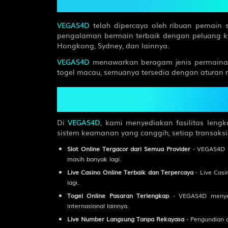
0.00
HDP
0.00
-1.16
Odds
1.02
VEGAS4D
telah dipercaya oleh ribuan pemain 
PLAY
pengalaman bermain terbaik dengan peluang k
Hongkong, Sydney, dan lainnya.
Genoa vs Napoli
i
23/08 01:45AM
VEGAS4D
menawarkan beragam jenis permainan
togel macau, semuanya tersedia dengan aturan
H
Genoa
Situs Judi Online
W
Napoli
0.75
HDP
-0.75
-1.28
Odds
1.11
Di
VEGAS4D
, kami menyediakan fasilitas leng
sistem keamanan yang canggih, setiap transaksi
PLAY
Slot Online Tergacor dari Semua Provider
- VEGAS4D m
RCD Espa... vs Levante
masih banyak lagi.
i
16/08 22:00PM
Live Casino Online Terbaik dan Terpercaya
- Live Casi
lagi.
H
RCD Espanyol
Togel Online Pasaran Terlengkap
- VEGAS4D menyedi
W
Levante
internasional lainnya.
Live Number Langsung Tanpa Rekayasa
-0.50
HDP
0.50
1.05
Odds
-1.20
- Pengundian a