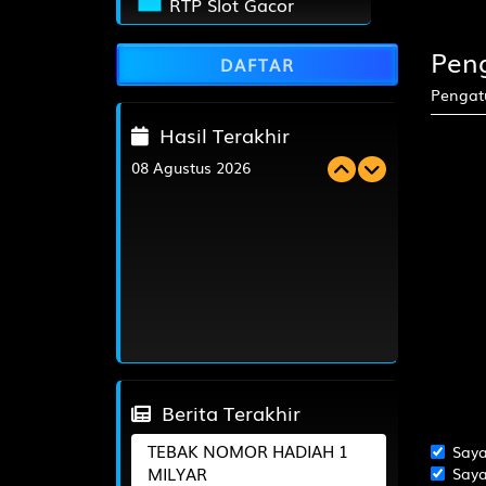
RTP Slot Gacor
Hull Cit... vs Manchest...
i
22/08 19:30PM
Pen
DAFTAR
Pengat
H
Hull City
Hasil Terakhir
W
Manchester United
08 Agustus 2026
1.25
HDP
-1.25
-1.12
Odds
-1.01
5D MARYLAND
2
4
7
4
0
PLAY
5D PENNSYLVANIA
9
7
4
5
5
Sevilla vs Rayo Val...
i
16/08 22:00PM
5D WASHINGTON DC
8
3
8
5
9
H
Sevilla
5D CAMBODIA
3
3
7
4
4
W
Rayo Vallecano
-0.25
HDP
0.25
1.07
Odds
-1.05
Berita Terakhir
PLAY
TEBAK NOMOR HADIAH 1
Saya
MILYAR
Saya
Celta Vi... vs Osasuna