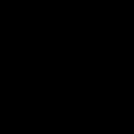
ritahuan lebih lanjut